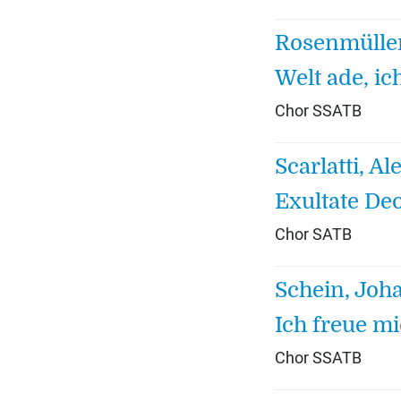
Rosenmülle
Welt ade, i
Chor SSATB
Scarlatti, A
Exultate De
Chor SATB
Schein, Jo
Ich freue m
Chor SSATB