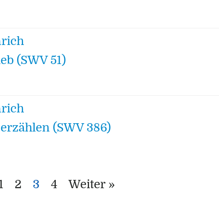
nrich
lieb (SWV 51)
nrich
erzählen (SWV 386)
1
2
3
4
Weiter »