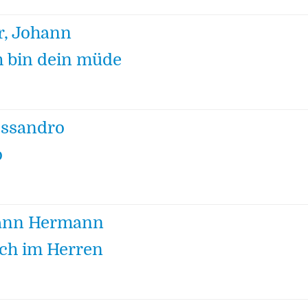
r, Johann
ch bin dein müde
lessandro
o
hann Hermann
ich im Herren