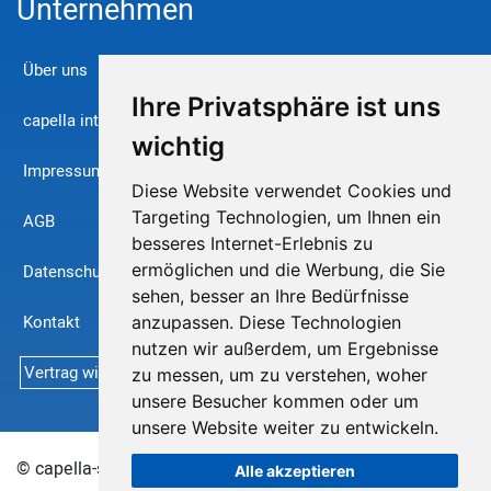
Unternehmen
Über uns
Ihre Privatsphäre ist uns
capella international
wichtig
Impressum
Diese Website verwendet Cookies und
Targeting Technologien, um Ihnen ein
AGB
besseres Internet-Erlebnis zu
ermöglichen und die Werbung, die Sie
Datenschutz
sehen, besser an Ihre Bedürfnisse
Kontakt
anzupassen. Diese Technologien
nutzen wir außerdem, um Ergebnisse
Vertrag widerrufen
zu messen, um zu verstehen, woher
unsere Besucher kommen oder um
unsere Website weiter zu entwickeln.
© capella-software AG 2026
Sitemap
Alle akzeptieren