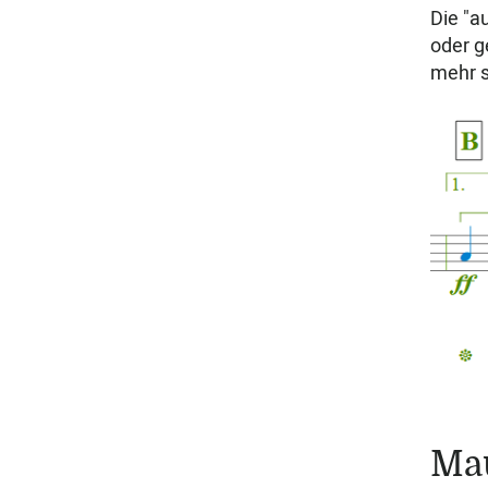
Die "a
oder g
mehr s
Mau