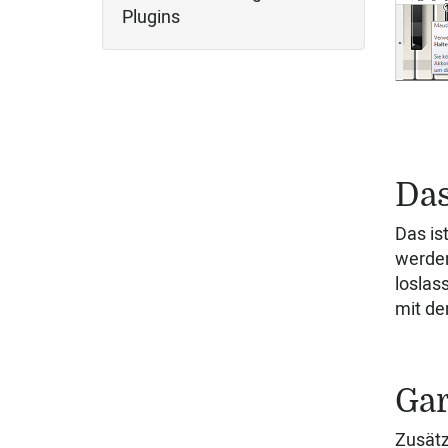
Plugins
Das
Das ist
werden
loslas
mit de
Gar
Zusätz