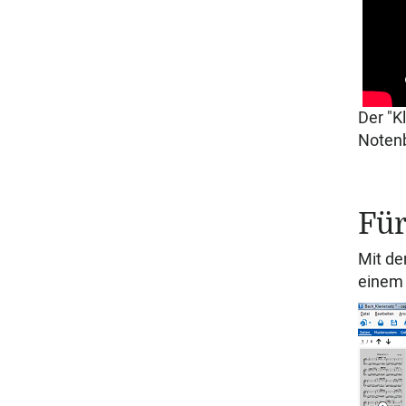
Der "K
Notenb
Für
Mit de
einem 