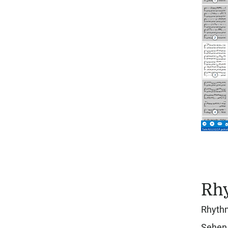
Rhy
Rhythm
Sehen 