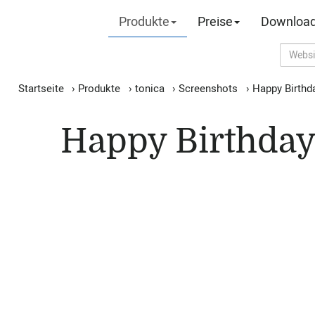
Produkte
Preise
Downloa
Startseite
›
Produkte
›
tonica
›
Screenshots
›
Happy Birthd
Happy Birthday