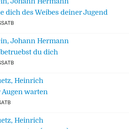
in, Johann Hermann
e dich des Weibes deiner Jugend
 SSATB
in, Johann Hermann
betruebst du dich
 SSATB
etz, Heinrich
r Augen warten
 SATB
etz, Heinrich