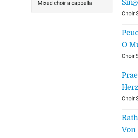
Sing
Mixed choir a cappella
Choir
Peue
O Mu
Choir
Prae
Herz
Choir
Rath
Von 