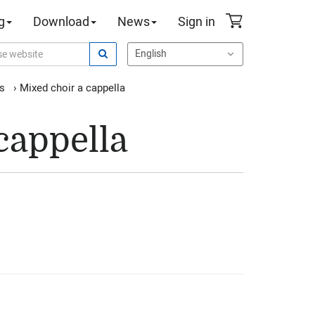
g
Download
News
Sign in
es
›
Mixed choir a cappella
cappella