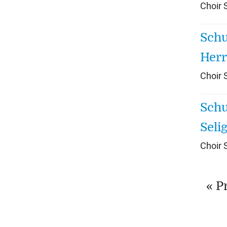
Choir
Schu
Herr
Choir
Schu
Seli
Choir
« P