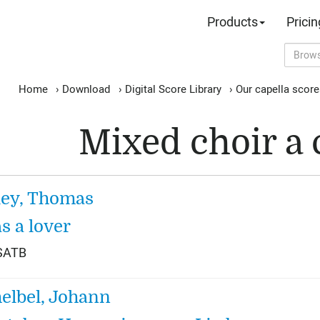
Products
Pricin
Home
›
Download
›
Digital Score Library
›
Our capella scor
Mixed choir a 
ey, Thomas
as a lover
 SATB
elbel, Johann