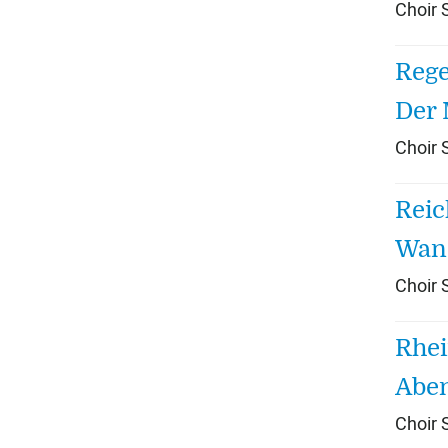
Choir
Rege
Der 
Choir
Reic
Wand
Choir
Rhei
Aben
Choir