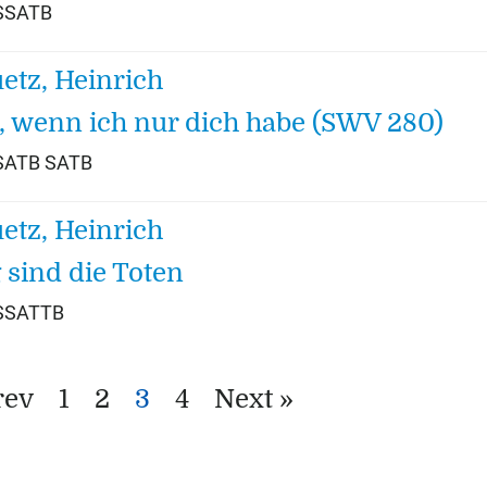
 SSATB
etz, Heinrich
, wenn ich nur dich habe (SWV 280)
 SATB SATB
etz, Heinrich
g sind die Toten
 SSATTB
rev
1
2
3
4
Next »