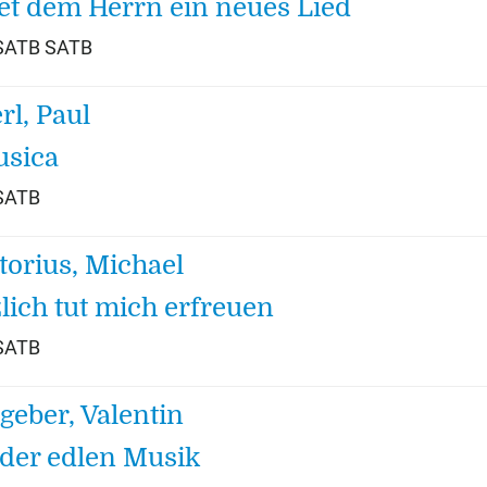
et dem Herrn ein neues Lied
 SATB SATB
rl, Paul
sica
 SATB
torius, Michael
lich tut mich erfreuen
 SATB
geber, Valentin
der edlen Musik