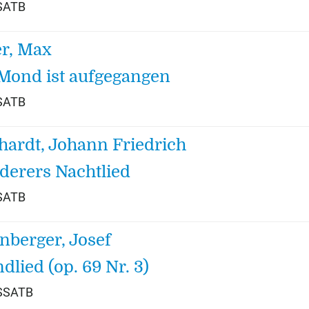
 SATB
r, Max
Mond ist aufgegangen
 SATB
hardt, Johann Friedrich
erers Nachtlied
 SATB
nberger, Josef
dlied (op. 69 Nr. 3)
 SSATB