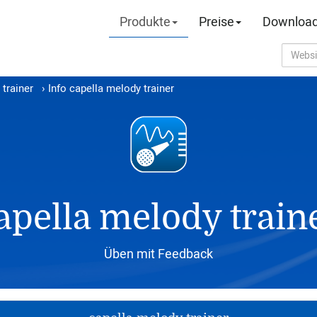
Produkte
Preise
Downloa
trainer
›
Info capella melody trainer
apella melody train
Üben mit Feedback