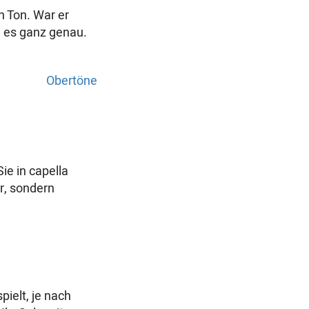
n Ton. War er
 es ganz genau.
Obertöne
ie in capella
r, sondern
pielt, je nach