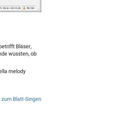
trifft Bläser,
unde wüssten, ob
pella melody
 zum Blatt-Singen