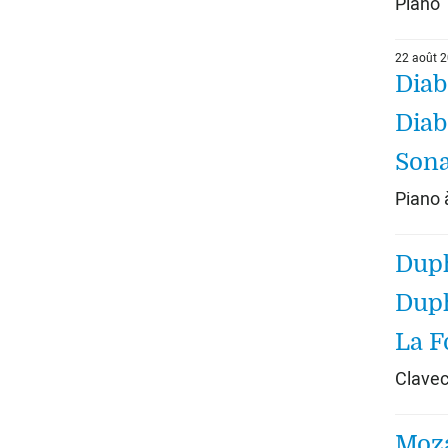
Piano
22 août 
Diab
Diab
Sona
Piano 
Duph
Duph
La F
Clavec
Moza