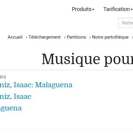
Produits
Tarification
Accueil
›
Téléchargement
›
Partitions
›
Notre partothèque
Musique pour
2012
niz, Isaac: Malaguena
niz, Isaac
aguena