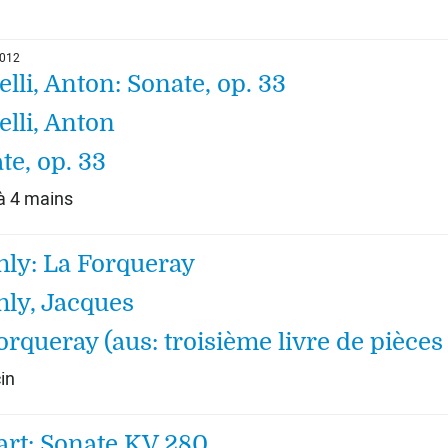
2012
elli, Anton: Sonate, op. 33
elli, Anton
te, op. 33
à 4 mains
ly: La Forqueray
ly, Jacques
orqueray (aus: troisième livre de pièces
in
rt: Sonate KV 280