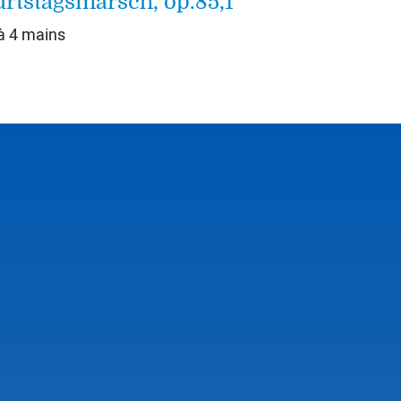
rtstagsmarsch, op.85,1
à 4 mains