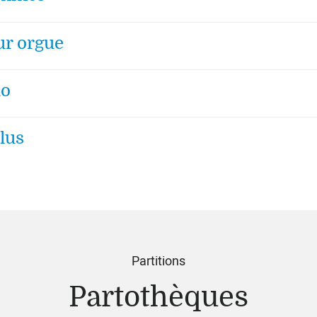
ur orgue
lo
lus
Partitions
Partothèques