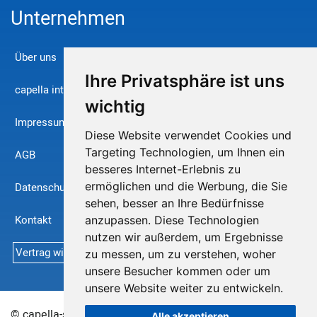
Unternehmen
Über uns
Ihre Privatsphäre ist uns
capella international
wichtig
Impressum
Diese Website verwendet Cookies und
Targeting Technologien, um Ihnen ein
AGB
besseres Internet-Erlebnis zu
ermöglichen und die Werbung, die Sie
Datenschutz
sehen, besser an Ihre Bedürfnisse
Kontakt
anzupassen. Diese Technologien
nutzen wir außerdem, um Ergebnisse
Vertrag widerrufen
zu messen, um zu verstehen, woher
unsere Besucher kommen oder um
unsere Website weiter zu entwickeln.
© capella-software AG 2026
Sitemap
Alle akzeptieren