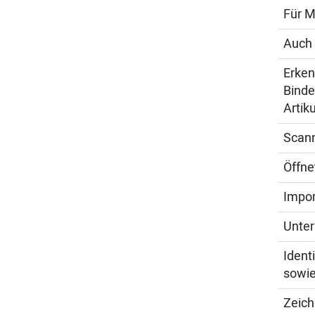
Für 
Auch 
Erken
Binde
Artik
Scann
Öffne
Impor
Unter
Ident
sowie
Zeich