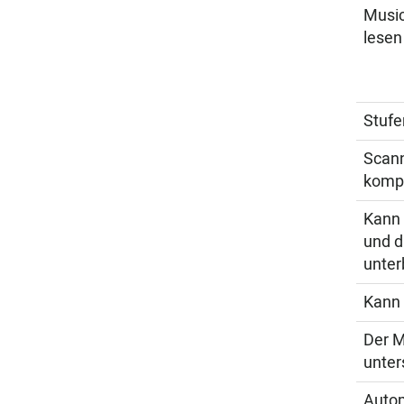
Music
lesen
Stufe
Scann
kompl
Kann 
und d
unter
Kann 
Der M
unter
Autom