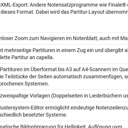
XML-Export: Andere Notensatzprogramme wie Finale® o
 dieses Format. Dabei wird das Partitur-Layout überno
nloser Zoom zum Navigieren im Notenblatt, auch mit Ma
t mehrseitige Partituren in einem Zug ein und übergibt al
ette Partitur an capella.
Partituren im Überformat bis A3 auf A4-Scannern im Que
ie Teilstücke der Seiten automatisch zusammenfügen, s
brochenen Systemen.
zweispaltige Vorlagen (Doppelseiten in Liederbüchern us
ustersystem-Editor ermöglicht eindeutige Notenzeilenz
schiedlich besetzter Systeme.
atische Bildoptimierung für Helligkeit, Auflösung uvm.