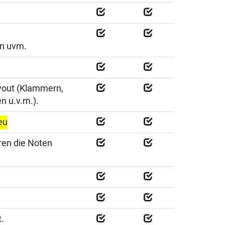
en uvm.
Layout (Klammern,
n u.v.m.).
eu
ören die Noten
.