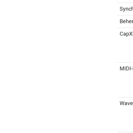
Synch
Beher
CapXM
MIDI-
Wave-