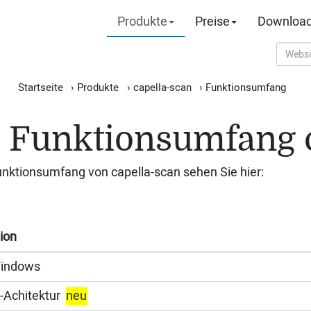
Produkte
Preise
Downloa
Startseite
›
Produkte
›
capella-scan
›
Funktionsumfang
Funktionsumfang c
nktionsumfang von capella-scan sehen Sie hier:
ion
Windows
t-Achitektur
neu