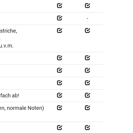
-
striche,
,
u.v.m.
nfach ab!
ten, normale Noten)