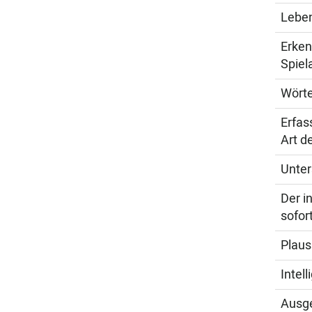
Leben
Erken
Spiel
Wörte
Erfas
Art d
Unter
Der i
sofor
Plaus
Intel
Ausge