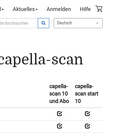
d
Aktuelles
Anmelden
Hilfe
apella-scan
capella-
capella-
scan 10
scan start
und Abo
10