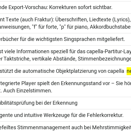
de Export-Vorschau: Korrekturen sofort sichtbar.
nt Texte (auch Fraktur): Überschriften, Liedtexte (Lyrics),
anweisungen, "f" für forte, "p" für piano, Akkordbuchstab
rbücher für die wichtigsten Singsprachen mitgeliefert.
st viele Informationen speziell für das capella-Partitur-
er Taktstriche, vertikale Abstände, Stimmenbezeichnunge
stützt die automatische Objektplatzierung von capella
n
ntegrierte Player spielt den Erkennungsstand vor – Sie h
t. Auch Einzelstimmen.
ibilitätsprüfung bei der Erkennung
ligente und intuitive Werkzeuge für die Fehlerkorrektur.
feiltes Stimmenmanagement auch bei Mehrstimmigkeit