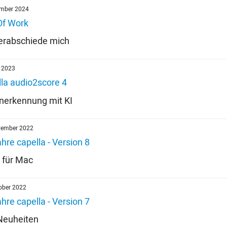
ember 2024
Of Work
verabschiede mich
i 2023
lla audio2score 4
nerkennung mit KI
vember 2022
hre capella - Version 8
 für Mac
ober 2022
hre capella - Version 7
Neuheiten