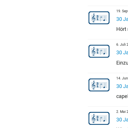
19. Se
30 Ja
Hört 
6. Juli
30 Ja
Einzu
14. Jun
30 Ja
cape
2. Mai 
30 J