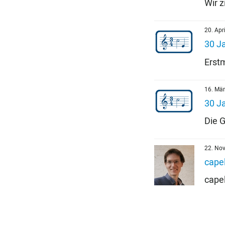
Wir 
20. Apr
30 Ja
Erst
16. Mä
30 Ja
Die G
22. No
capel
capel