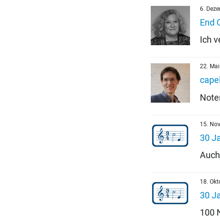
6. Dez
End 
Ich 
22. Ma
cape
Note
15. No
30 Ja
Auch
18. Okt
30 Ja
100 