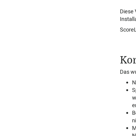
Diese 
Instal
ScoreL
Kor
Das wu
N
S
w
e
B
n
M
N