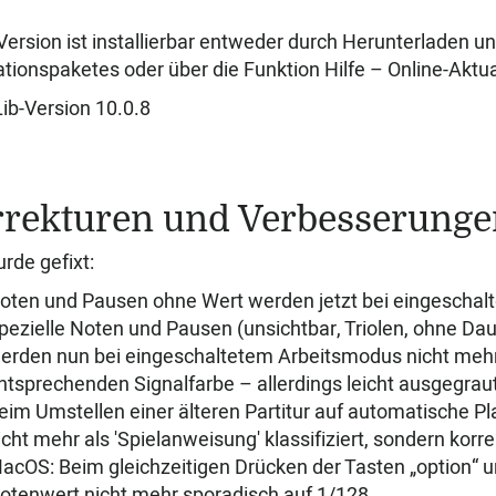
Version ist installierbar entweder durch Herunterladen u
lationspaketes oder über die Funktion Hilfe – Online-Aktua
ib-Version 10.0.8
rekturen und Verbesserunge
rde gefixt:
oten und Pausen ohne Wert werden jetzt bei eingeschalt
pezielle Noten und Pausen (unsichtbar, Triolen, ohne Dau
erden nun bei eingeschaltetem Arbeitsmodus nicht mehr i
ntsprechenden Signalfarbe – allerdings leicht ausgegraut
eim Umstellen einer älteren Partitur auf automatische Pla
icht mehr als 'Spielanweisung' klassifiziert, sondern korr
acOS: Beim gleichzeitigen Drücken der Tasten „option“ u
otenwert nicht mehr sporadisch auf 1/128.