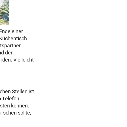
 Ende einer
 Küchentisch
tspartner
nd der
den. Vielleicht
chen Stellen ist
m Telefon
isten können.
rschen sollte,