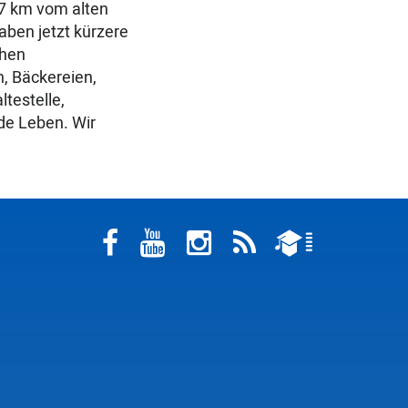
7 km vom alten
aben jetzt kürzere
chen
n, Bäckereien,
testelle,
de Leben. Wir