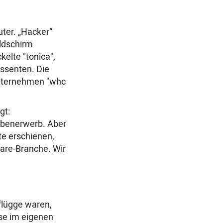
ter. „Hacker“
ldschirm
elte "tonica",
essenten. Die
Unternehmen "whc
gt:
Nebenerwerb. Aber
te erschienen,
ware-Branche. Wir
flügge waren,
ise im eigenen