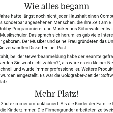
Wie alles begann
ahre hatte längst noch nicht jeder Haushalt einen Compu
ls sonderbar angesehenen Menschen, die ihre Zeit am Bi
 Hobby-Programmierer und Musiker aus Söhrewald entwick
 Musikschüler. Das sprach sich herum, es gab viele Inter
r geboren. Der Musiker und seine Frau gründeten das 
ie versandten Disketten per Post.
zählt, bei der Gewerbeanmeldung habe der Beamte gefra
rden Sie wohl nicht zahlen?“, als wäre es ein kleiner 
chnell und wurde immer professioneller. Weitere Produk
 wurden eingestellt. Es war die Goldgräber-Zeit der Soft
latz.
Mehr Platz!
Gästezimmer umfunktioniert. Als die Kinder der Familie 
 die Kinderzimmer. Die Firmengründer arbeiteten zeitwe