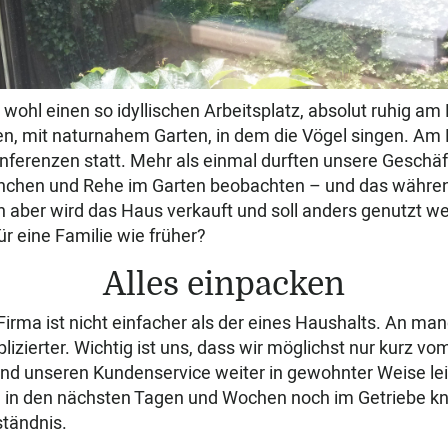
ohl einen so idyllischen Arbeitsplatz, absolut ruhig am
n, mit naturnahem Garten, in dem die Vögel singen. Am
ferenzen statt. Mehr als einmal durften unsere Geschäf
örnchen und Rehe im Garten beobachten – und das währe
aber wird das Haus verkauft und soll anders genutzt wer
ür eine Familie wie früher?
Alles einpacken
irma ist nicht einfacher als der eines Haushalts. An man
lizierter. Wichtig ist uns, dass wir möglichst nur kurz vo
und unseren Kundenservice weiter in gewohnter Weise le
in den nächsten Tagen und Wochen noch im Getriebe kni
ständnis.