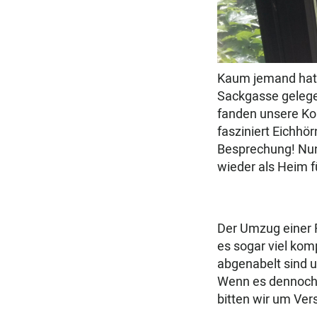
Kaum jemand hat w
Sackgasse gelege
fanden unsere Kon
fasziniert Eichh
Besprechung! Nun 
wieder als Heim f
Der Umzug einer F
es sogar viel komp
abgenabelt sind 
Wenn es dennoch 
bitten wir um Ver