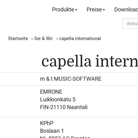
Produkte
Preise
Downloa
Startseite
›
Sie & Wir
›
capella international
capella inter
m & t MUSIC-SOFTWARE
EMRONE
Luikkionkatu 5
FIN-21110 Naantali
KPhP
Boslaan 1