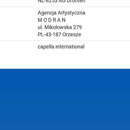
NL-8253 AG Dronten
Agencja Artystyczna
M O D R A N
ul. Mikolowska 279
PL-43-187 Orzesze
capella international